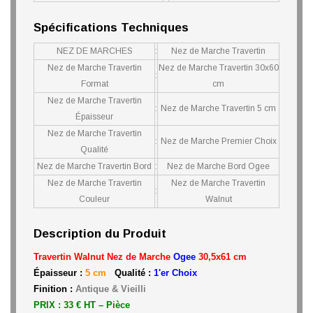
Spécifications Techniques
NEZ DE MARCHES
:
Nez de Marche Travertin
Nez de Marche Travertin
Nez de Marche Travertin 30x60
:
Format
cm
Nez de Marche Travertin
:
Nez de Marche Travertin 5 cm
Épaisseur
Nez de Marche Travertin
:
Nez de Marche Premier Choix
Qualité
Nez de Marche Travertin Bord
:
Nez de Marche Bord Ogee
Nez de Marche Travertin
Nez de Marche Travertin
:
Couleur
Walnut
Description du Produit
Travertin Walnut Nez de Marche
Ogee
30,5x61 cm
Épaisseur :
5 cm
Qualité :
1'er Choix
Finition :
Antique & Vieilli
PRIX : 33 € HT – Pièce