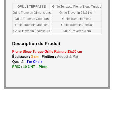
GRILLE TERRASSE
:
Grille Terrasse Pierre Bleue Turque
Grille Travertin Dimensions
:
Grille Travertin 25x61 cm
Grille Travertin Couleurs
:
Grille Travertin Silver
Grille Travertin Modèles
:
Grille Travertin Spécial
Grille Travertin Épaisseurs
:
Grille Travertin 3 cm
Description du Produit
Pierre Bleue Turque Grille Rainure 15x30 cm
Épaisseur :
3 cm
Finition :
Adouci & Mat
Qualité :
1'er Choix
PRIX : 10 € HT – Pièce