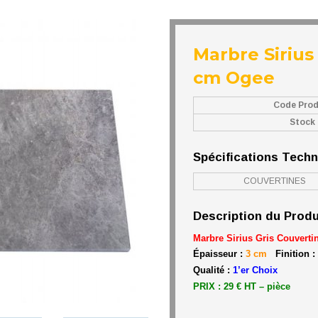
Marbre Sirius
cm Ogee
Code Prod
Stock
Spécifications Tech
COUVERTINES
Description du Produ
Marbre Sirius Gris Couverti
Épaisseur :
3 cm
Finition :
Qualité :
1’er Choix
PRIX : 29 € HT – pièce