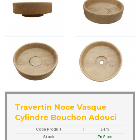
Travertin Noce Vasque
Cylindre Bouchon Adouci
Code Produit
:
1479
Stock
:
En Stock