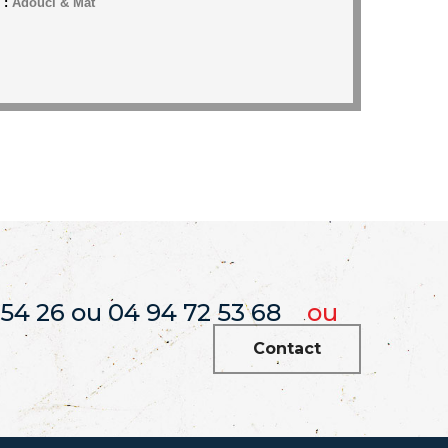
 :
Adouci & Mat
 54 26 ou 04 94 72 53 68
ou
Contact