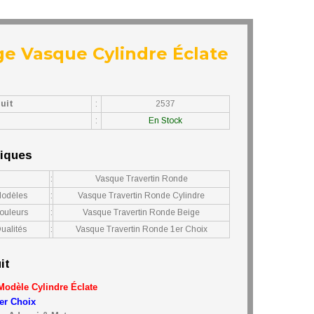
ge Vasque Cylindre Éclate
uit
:
2537
:
En Stock
niques
:
Vasque Travertin Ronde
Modèles
:
Vasque Travertin Ronde Cylindre
ouleurs
:
Vasque Travertin Ronde Beige
ualités
:
Vasque Travertin Ronde 1er Choix
it
 Modèle Cylindre
Éclate
er Choix