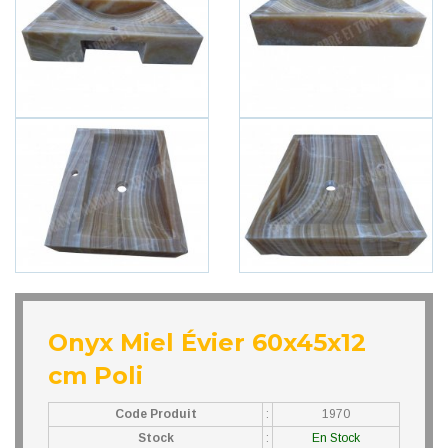
Onyx Miel Évier 60x45x12
cm Poli
Code Produit
:
1970
Stock
:
En Stock