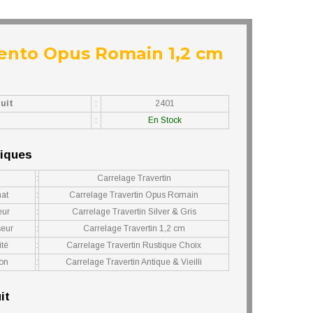
gento Opus Romain 1,2 cm
uit
:
2401
:
En Stock
niques
:
Carrelage Travertin
mat
:
Carrelage Travertin Opus Romain
eur
:
Carrelage Travertin Silver & Gris
seur
:
Carrelage Travertin 1,2 cm
ité
:
Carrelage Travertin Rustique Choix
ion
:
Carrelage Travertin Antique & Vieilli
it