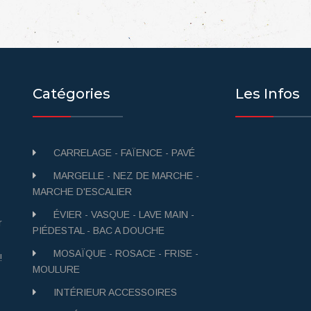
Catégories
Les Infos
CARRELAGE - FAÏENCE - PAVÉ
MARGELLE - NEZ DE MARCHE -
MARCHE D'ESCALIER
ÉVIER - VASQUE - LAVE MAIN -
r
PIÉDESTAL - BAC A DOUCHE
MOSAÏQUE - ROSACE - FRISE -
!
MOULURE
INTÉRIEUR ACCESSOIRES