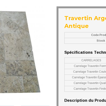
Travertin Ar
Antique
Code Prod
Stock
Spécifications Tech
CARRELAGES
Carrelage Travertin For
Carrelage Travertin Coul
Carrelage Travertin Épais
Carrelage Travertin Qual
Carrelage Travertin Finit
Description du Produ