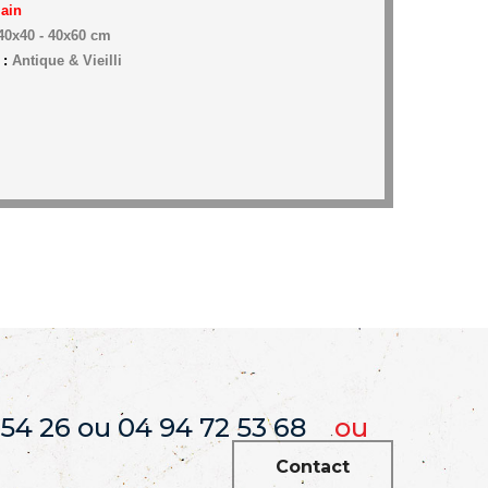
ain
 40x40 - 40x60 cm
 :
Antique & Vieilli
 54 26 ou 04 94 72 53 68
ou
Contact