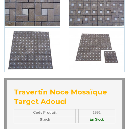
Travertin Noce Mosaïque
Target Adouci
Code Produit
:
1991
Stock
:
En Stock