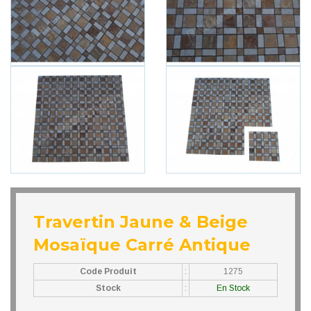
Travertin Jaune & Beige
Mosaïque Carré Antique
Code Produit
:
1275
Stock
:
En Stock