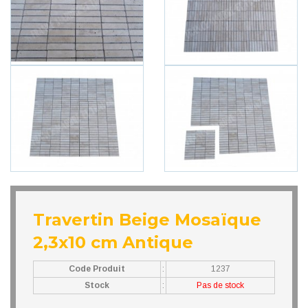
Travertin Beige Mosaïque
2,3x10 cm Antique
Code Produit
:
1237
Stock
:
Pas de stock