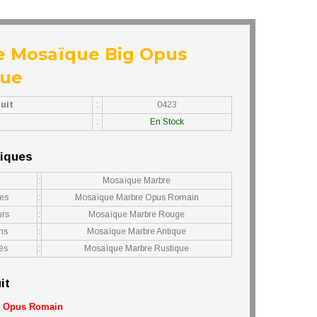
 Mosaïque Big Opus
que
uit
:
0423
:
En Stock
niques
:
Mosaïque Marbre
es
:
Mosaïque Marbre Opus Romain
urs
:
Mosaïque Marbre Rouge
ns
:
Mosaïque Marbre Antique
és
:
Mosaïque Marbre Rustique
it
g Opus Romain