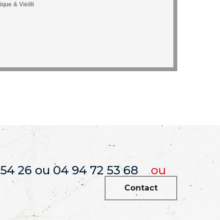
ique & Vieilli
 54 26 ou 04 94 72 53 68
ou
Contact