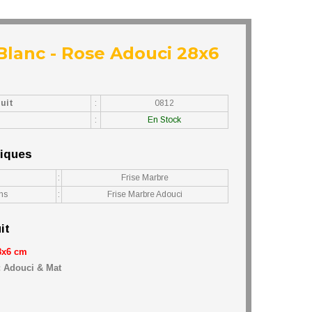
Blanc - Rose Adouci 28x6
uit
:
0812
:
En Stock
niques
:
Frise Marbre
ons
:
Frise Marbre Adouci
it
8x6 cm
:
Adouci & Mat