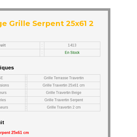
ge Grille Serpent 25x61 2
uit
:
1413
:
En Stock
niques
SE
:
Grille Terrasse Travertin
nsions
:
Grille Travertin 25x61 cm
eurs
:
Grille Travertin Beige
èles
:
Grille Travertin Serpent
seurs
:
Grille Travertin 2 cm
it
Serpent 25x61 cm