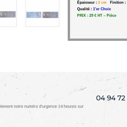
Épaisseur :
2 cm
Finition :
Qualité :
1’er Choix
PRIX : 29 € HT – Pièce
04 94 72
mplement notre numéro d'urgence 24 heures sur