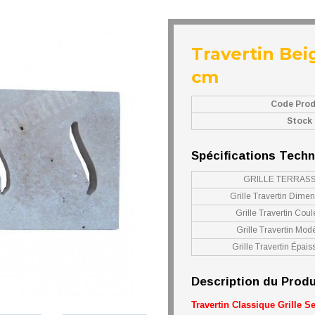
Travertin Bei
cm
Code Prod
Stock
Spécifications Tech
GRILLE TERRAS
Grille Travertin Dime
Grille Travertin Coul
Grille Travertin Mod
Grille Travertin Épais
Description du Produ
Travertin Classique Grille 