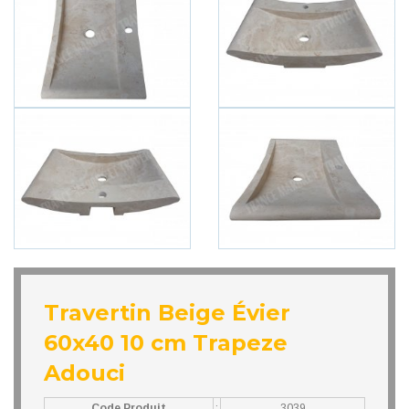
Travertin Beige Évier
60x40 10 cm Trapeze
Adouci
Code Produit
:
3039