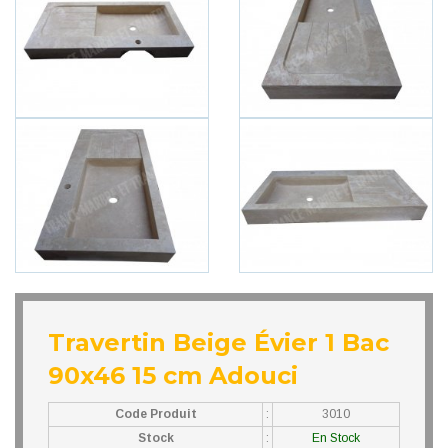
Travertin Beige Évier 1 Bac
90x46 15 cm Adouci
Code Produit
:
3010
Stock
:
En Stock